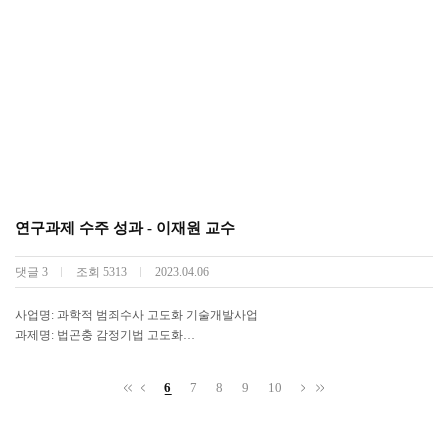
연구과제 수주 성과 - 이재원 교수
댓글
3
조회
5313
2023.04.06
사업명: 과학적 범죄수사 고도화 기술개발사업
과제명: 법곤충 감정기법 고도화
* 연구비 총 56억원 (22.04.01~2026.12.31), 연구책임자: 고려대학교 법의학교실
6
7
8
9
10
박성환 교수