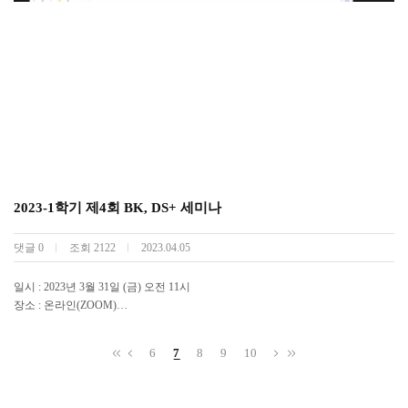
2023-1학기 제4회 BK, DS+ 세미나
댓글
0
조회
2122
2023.04.05
일시 : 2023년 3월 31일 (금) 오전 11시
장소 : 온라인(ZOOM)
연사 : 한경희 교수 (University of Illinois, Chicago, Department of Mathematics, Statis
tics, and Computer Science)
6
7
8
9
10
주제 : Shape-constrained statistical inference on functional regression models with inco
mplete functional responses