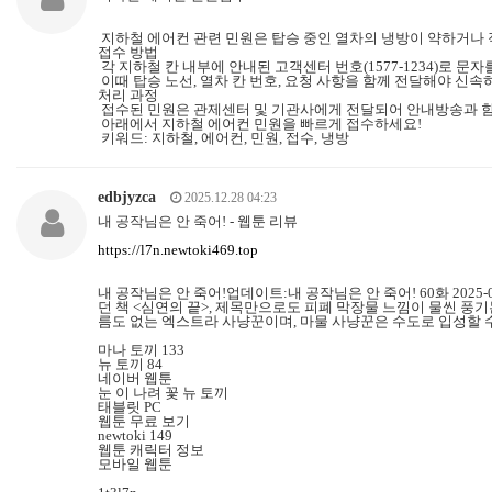
지하철 에어컨 관련 민원은 탑승 중인 열차의 냉방이 약하거나 
접수 방법
각 지하철 칸 내부에 안내된 고객센터 번호(1577-1234)로 
이때 탑승 노선, 열차 칸 번호, 요청 사항을 함께 전달해야 신속
처리 과정
접수된 민원은 관제센터 및 기관사에게 전달되어 안내방송과 함
아래에서 지하철 에어컨 민원을 빠르게 접수하세요!
키워드: 지하철, 에어컨, 민원, 접수, 냉방
edbjyzca
2025.12.28 04:23
내 공작님은 안 죽어! - 웹툰 리뷰
https://l7n.newtoki469.top
내 공작님은 안 죽어!업데이트:내 공작님은 안 죽어! 60화 202
던 책 <심연의 끝>, 제목만으로도 피폐 막장물 느낌이 물씬 풍
름도 없는 엑스트라 사냥꾼이며, 마물 사냥꾼은 수도로 입성할 
마나 토끼 133
뉴 토끼 84
네이버 웹툰
눈 이 나려 꽃 뉴 토끼
태블릿 PC
웹툰 무료 보기
newtoki 149
웹툰 캐릭터 정보
모바일 웹툰