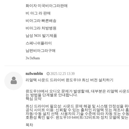
화이자 미국비아그라판매
비 아그 라 판매
비아그라 빠른배송
비아그라 처방병원
남성 NO1 발기제품
스페니쉬플라이
남편비아그라구매
3v3s9am
nzlwmbln
2025.12.25 13:39
리얼텍 사운드 드라이버 윈도우10 최신 버전 설치하기
윈도우10에서 오디오 문제가 발생할 때, 대부분은 리얼텍 사
는 방법을 단계별로 안내합니다.
핵심 요약
최신 드라이버 필요성: 사운드 문제 해결 및 시스템 안정성을 위
공식 사이트 이용: 신뢰할 수 있는 출처인 리얼텍 또는 제조사
자동/수동 설치 선택: 사용자의 기술 수준에 따라 자동 또는 수동
호환성 확인 필수: 윈도우10 64비트/32비트와 장치 모델에 맞
목차