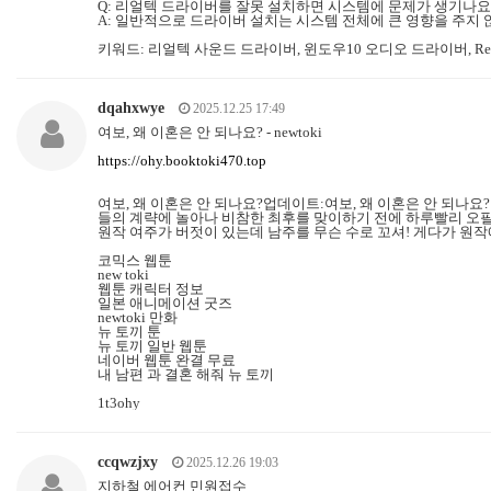
Q: 리얼텍 드라이버를 잘못 설치하면 시스템에 문제가 생기나요
A: 일반적으로 드라이버 설치는 시스템 전체에 큰 영향을 주지 
키워드: 리얼텍 사운드 드라이버, 윈도우10 오디오 드라이버, Rea
dqahxwye
2025.12.25 17:49
여보, 왜 이혼은 안 되나요? - newtoki
https://ohy.booktoki470.top
여보, 왜 이혼은 안 되나요?업데이트:여보, 왜 이혼은 안 되나요?
들의 계략에 놀아나 비참한 최후를 맞이하기 전에 하루빨리 오필리
원작 여주가 버젓이 있는데 남주를 무슨 수로 꼬셔! 게다가 원
코믹스 웹툰
new toki
웹툰 캐릭터 정보
일본 애니메이션 굿즈
newtoki 만화
뉴 토끼 툰
뉴 토끼 일반 웹툰
네이버 웹툰 완결 무료
내 남편 과 결혼 해줘 뉴 토끼
1t3ohy
ccqwzjxy
2025.12.26 19:03
지하철 에어컨 민원접수