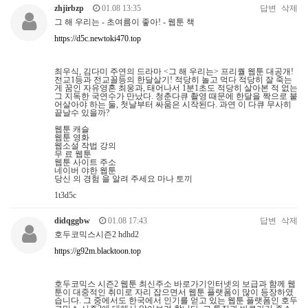
zhjirbzp
01.08 13:35
답변
삭제
그 해 우리는 - 초여름이 좋아! - 웹툰 책
https://d5c.newtoki470.top
최우식, 김다미 주연의 드라마 <그 해 우리는> 프리퀄 웹툰 대공개!
전교1등과 전교꼴등의 한달살기! 적당히 놀고 먹다 적당히 잘 죽는
게 꿈인 자유영혼 최웅과, 태어나서 1분1초도 적당히 살아본 적 없는
그 지독한 국연수가 만났다. 청춘다큐 촬영 때문에 한달을 짝으로 붙
어살아야 하는 둘, 첫날부터 싸움은 시작된다. 과연 이 다큐 무사히
끝날수 있을까?
웹툰 캐슬
웹툰 영화
웹소설 작법 강의
무 료 웹툰
웹툰 사이트 주소
네이버 야한 웹툰
당신 의 경험 을 알려 주세요 마나 토끼
1t3d5c
didqggbw
01.08 17:43
답변
삭제
호두코믹스시즌2 hdhd2
https://g92m.blacktoon.top
호두코믹스 시즌2 웹툰 최신주소 바로가기인터넷의 보급과 함께 웹
툰이 대중적인 취미로 자리 잡으면서 웹툰 플랫폼이 많이 등장하였
습니다. 그 중에서도 한국에서 인기를 얻고 있는 웹툰 플랫폼인 호두