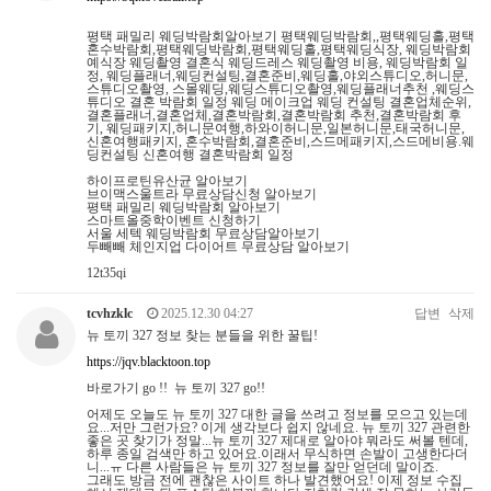
평택 패밀리 웨딩박람회알아보기 평택웨딩박람회,,평택웨딩홀,평택
혼수박람회,평택웨딩박람회,평택웨딩홀,평택웨딩식장, 웨딩박람회
예식장 웨딩촬영 결혼식 웨딩드레스 웨딩촬영 비용, 웨딩박람회 일
정, 웨딩플래너,웨딩컨설팅,결혼준비,웨딩홀,야외스튜디오,허니문,
스튜디오촬영, 스몰웨딩,웨딩스튜디오촬영,웨딩플래너추천 ,웨딩스
튜디오 결혼 박람회 일정 웨딩 메이크업 웨딩 컨설팅 결혼업체순위,
결혼플래너,결혼업체,결혼박람회,결혼박람회 추천,결혼박람회 후
기, 웨딩패키지,허니문여행,하와이허니문,일본허니문,태국허니문,
신혼여행패키지, 혼수박람회,결혼준비,스드메패키지,스드메비용.웨
딩컨설팅 신혼여행 결혼박람회 일정
하이프로틴유산균 알아보기
브이맥스울트라 무료상담신청 알아보기
평택 패밀리 웨딩박람회 알아보기
스마트올중학이벤트 신청하기
서울 세텍 웨딩박람회 무료상담알아보기
두빼빼 체인지업 다이어트 무료상담 알아보기
12t35qi
tcvhzklc
2025.12.30 04:27
답변
삭제
뉴 토끼 327 정보 찾는 분들을 위한 꿀팁!
https://jqv.blacktoon.top
바로가기 go !! 뉴 토끼 327 go!!
어제도 오늘도 뉴 토끼 327 대한 글을 쓰려고 정보를 모으고 있는데
요...저만 그런가요? 이게 생각보다 쉽지 않네요. 뉴 토끼 327 관련한
좋은 곳 찾기가 정말...뉴 토끼 327 제대로 알아야 뭐라도 써볼 텐데,
하루 종일 검색만 하고 있어요.이래서 무식하면 손발이 고생한다더
니...ㅠ 다른 사람들은 뉴 토끼 327 정보를 잘만 얻던데 말이죠.
그래도 방금 전에 괜찮은 사이트 하나 발견했어요! 이제 정보 수집