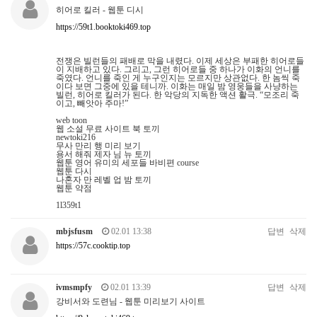
히어로 킬러 - 웹툰 디시
https://59t1.booktoki469.top
전쟁은 빌런들의 패배로 막을 내렸다. 이제 세상은 부패한 히어로들
이 지배하고 있다. 그리고, 그런 히어로들 중 하나가 이화의 언니를
죽였다. 언니를 죽인 게 누구인지는 모르지만 상관없다. 한 놈씩 죽
이다 보면 그중에 있을 테니까. 이화는 매일 밤 영웅들을 사냥하는
빌런, 히어로 킬러가 된다. 한 악당의 지독한 액션 활극. “모조리 죽
이고, 빼앗아 주마!”
web toon
웹 소설 무료 사이트 북 토끼
newtoki216
무사 만리 행 미리 보기
용서 해줘 제자 님 뉴 토끼
웹툰 영어 유미의 세포들 바비편 course
웹툰 다시
나혼자 만 레벨 업 밤 토끼
웹툰 약점
1l359t1
mbjsfusm
02.01 13:38
답변
삭제
https://57c.cooktip.top
ivmsmpfy
02.01 13:39
답변
삭제
강비서와 도련님 - 웹툰 미리보기 사이트