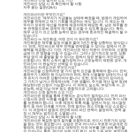
개인파산 신청 절차와 소요 기간
개인파산 상담 시 꼭 확인해야 할 사항
자주 묻는 질문(Q&A)
개인파산이란 무엇인가요?
개인파산은 ‘채무자가 지급불능 상태에 빠졌을 때, 법원이 개입하여
채무를 면제하고 재기 기회를 제공하는 제도’입니다. 이 제도는 채
무자가 보유한 재산을 처분해 채권자에게 배당한 후, 남은 채무를 전
부 면책함으로써 경제적 재기를 도모할 수 있도록 돕습니다. 특히,
채무 규모가 크고 상환 능력이 없는 경우에 효과적인 해결책이 될 수
있습니다.
개인파산 vs 개인회생, 어떤 것이 더 유리한가요?
개인회생은 채무를 일정 비율로 줄여 5년간 분할 상환하는 방식입니
다. 반면, 개인파산은 채무 전액을 면제받을 수 있다는 점에서 더 큰
혜택을 제공합니다. 다만, 개인파산은 재산 처분이 수반되며, 신용등
급에 더 큰 영향을 미칠 수 있습니다. 그러나 장기적으로 보면, 상환
부담 없이 새 출발을 할 수 있다는 점에서 많은 분들이 개인파산을
선호합니다. 특히 소득이 불안정하거나 근로능력이 제한된 경우, 개
인파산이 더 현실적인 선택일 수 있습니다.
개인파산 자격요건은 무엇인가요?
개인파산을 신청하려면 몇 가지 법적 요건을 충족해야 합니다. 먼저,
총채무가 1,000만 원 이상이어야 하며, 현재 신용불량 상태이거나 생
계 유지가 어려운 상황이어야 합니다. 또한, 보유 재산이 있더라도
그 가치가 낮거나 면제재산(예: 기본 생활비, 주거용 재산 일부 등)에
해당한다면 신청이 가능합니다. 이 외에도 실소득, 부양가족 수, 근
로능력, 세금 미납 여부 등도 종합적으로 고려됩니다.
개인파산 신청 절차와 소요 기간
개인파산은 법원을 통해 진행되는 공식적인 절차입니다. 먼저 파산
신청서와 관련 서류를 제출한 후, 법원의 보정명령에 따라 추가 서류
를 보완해야 합니다. 이후 채권자 목록 제출, 답변서 작성, 개시결정
통지 등 여러 단계를 거치며, 전체 절차는 최소 6개월 이상 소요됩니
다. 이 과정에서 법원의 판단에 따라 파산 면책이 결정되며, 면책 결
정 시 채무는 법적으로 소멸됩니다.
개인파산 상담 시 꼭 확인해야 할 사항
개인파산은 복잡한 법적 절차를 포함하므로, 반드시 전문가의 상담
을 받는 것이 중요합니다. 상담은 전국 어디서나 무료로 비공개로 진
행되며, 전화 상담만으로도 대략적인 자격 여부를 5분 내에 확인할
수 있습니다. 특히, 재산의 실제 가치 평가, 실질 소득 파악, 부양가족