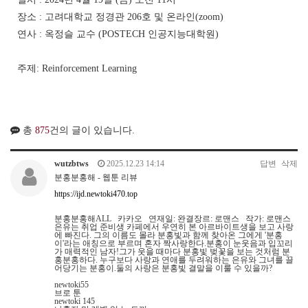
장소 : 고려대학교 정경관 206호 및 온라인(zoom)
연사 : 옥정슬 교수 (POSTECH 인공지능대학원)
주제: Reinforcement Learning
총
875
건의 글이 있습니다.
wutzbtws
2025.12.23 14:14
답변
삭제
분홍분홍해 - 웹툰 리뷰
https://ijd.newtoki470.top
분홍분홍해ALL 카카오 연재일: 완결장르: 로맨스 작가: 로맨스
은유는 취업 준비생 카페에서 우연히 본 아르바이트생을 보고 사랑
에 빠진다. 그의 이름도 몰라 분홍빛과 함께 찾아온 그에게 '분홍
이'라는 애칭으로 부르며 혼자 짝사랑한다.분홍이 눈웃음과 입꼬리
가 매력적인 남자!그가 웃을 때마다 분홍빛 벚꽃을 보는 것처럼 분
홍분홍하다. 누구보다 사랑과 연애를 두려워하는 은유와 그녀를 끌
어당기는 분홍이.둘의 사랑은 분홍빛 결말을 이룰 수 있을까?
newtoki55
브로 툰
newtoki 145