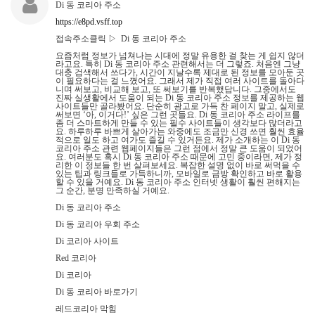
Di 동 코리아 주소
https://e8pd.vsff.top
접속주소클릭 ▷ Di 동 코리아 주소
요즘처럼 정보가 넘쳐나는 시대에 정말 유용한 걸 찾는 게 쉽지 않더
라고요. 특히 Di 동 코리아 주소 관련해서는 더 그렇죠. 처음엔 그냥
대충 검색해서 쓰다가, 시간이 지날수록 제대로 된 정보를 모아둔 곳
이 필요하다는 걸 느꼈어요. 그래서 제가 직접 여러 사이트를 돌아다
니며 써보고, 비교해 보고, 또 써보기를 반복했답니다. 그중에서도
진짜 실생활에서 도움이 되는 Di 동 코리아 주소 정보를 제공하는 웹
사이트들만 골라봤어요. 단순히 광고로 가득 찬 페이지 말고, 실제로
써보면 ‘아, 이거다!’ 싶은 그런 곳들요. Di 동 코리아 주소 라이프를
좀 더 스마트하게 만들 수 있는 필수 사이트들이 생각보다 많더라고
요. 하루하루 바쁘게 살아가는 와중에도 조금만 신경 쓰면 훨씬 효율
적으로 일도 하고 여가도 즐길 수 있거든요. 제가 소개하는 이 Di 동
코리아 주소 관련 웹페이지들은 그런 점에서 정말 큰 도움이 되었어
요. 여러분도 혹시 Di 동 코리아 주소 때문에 고민 중이라면, 제가 정
리한 이 정보들 한 번 살펴보세요. 복잡한 설명 없이 바로 써먹을 수
있는 팁과 링크들로 가득하니까, 모바일로 금방 확인하고 바로 활용
할 수 있을 거예요. Di 동 코리아 주소 인터넷 생활이 훨씬 편해지는
그 순간, 분명 만족하실 거예요.
Di 동 코리아 주소
Di 동 코리아 우회 주소
Di 코리아 사이트
Red 코리아
Di 코리아
Di 동 코리아 바로가기
레드코리아 막힘