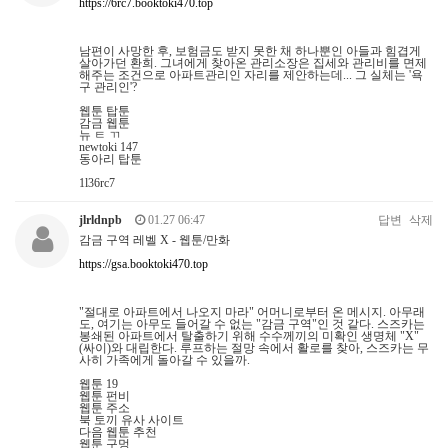
https://6rc7.booktoki470.top
남편이 사망한 후, 보험금도 받지 못한 채 하나뿐인 아들과 힘겹게
살아가던 환희. 그녀에게 찾아온 관리소장은 집세와 관리비를 면제
해주는 조건으로 아파트관리인 자리를 제안하는데... 그 실체는 '욕
구 관리인'?
웹툰 탑툰
감금 웹툰
뉴 ㅌ ㄲ
newtoki 147
동아리 탑툰
1l36rc7
jlrldnpb
01.27 06:47
답변
삭제
감금 구역 레벨 X - 웹툰/만화
https://gsa.booktoki470.top
"절대로 아파트에서 나오지 마라" 어머니로부터 온 메시지. 아무래
도, 여기는 아무도 들어갈 수 없는 "감금 구역"인 것 같다. 스즈카는
봉쇄된 아파트에서 탈출하기 위해 수수께끼의 미확인 생명체 "X"
(싸이)와 대립한다. 루프하는 절망 속에서 활로를 찾아, 스즈카는 무
사히 가족에게 돌아갈 수 있을까.
웹툰 19
웹툰 펀비
웹툰 주소
북 토끼 유사 사이트
다음 웹툰 추천
웹툰 구멍