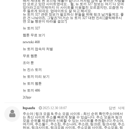
해서 제대로 된 포스팅 해볼까 합니다.저처럼 검색 잘 못하는 사람들
만 모르고 있던 사이트였네요... 헐, 뉴 토끼 327 정보는 여기 다 모여
있더라고요!언제까지 이 사이트를 이용할진 모르겠지만, 요즘엔 자
주 들르게 되네요. 업데이트도 잘 되고 해서요.
뉴 토끼 327 관련 정보가 필요하신 분들을 위해 링크 남겨둘게요. 좋
은 건 나눠야죠, 그렇죠?이거슨 뉴 토끼 327 대한 진리.[클릭해주시
면 오늘 행운이 따라올 걸요?]
뉴 토끼 327
웹툰 무료 보기
newtoki 468
뉴 토끼 접속자 처벌
무료 웹툰
조아 툰
뉴 진스 토끼
뉴 토끼 미리 보기
뉴 토끼 웹툰
뉴 토끼 486
2t3jqv
ltqsaufu
2025.12.30 18:07
답변
삭제
주소야 | 링크 모음 & 주소 모음 사이트 - 최신 순위 확인주소야에서
는 최신 사이트 주소를 빠르게 찾을 수 있습니다. 주소 모음과 링크
모음 순위를 제공하여 신뢰할 수 있는 사이트를 추천합니다.주소야,
여기여, 주소월ㄷ, 주소킹, 주소나라, 주소판, 링크판, 링크사랑, 주소
허브, 링크사이트, 링크모음 사이트, 주소모음 사이트, 주소모음, 링