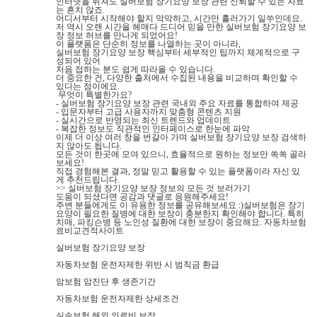
인터넷을 뒤져도 실버보험 장기요양 보장 관련 신뢰할 수 있는 자료
는 흔치 않죠.
어디서부터 시작해야 할지 막막하고, 시간만 흘러가기 일쑤인데요.
저 역시 오랜 시간을 헤매다 드디어 믿을 만한 실버보험 장기요양 보
장 정보 허브를 만나게 되었어요!
이 플랫폼은 단순히 정보를 나열하는 곳이 아니라,
실버보험 장기요양 보장 핵심부터 세부적인 팁까지 체계적으로 구
성되어 있어
처음 접하는 분도 쉽게 따라올 수 있습니다.
더 중요한 건, 다양한 출처에서 수집된 내용을 비교하며 확인할 수
있다는 점이에요.
무엇이 특별한가요?
- 실버보험 장기요양 보장 관련 국내외 주요 자료를 통합하여 제공
- 입문자부터 고급 사용자까지 맞춤형 콘텐츠 지원
- 실시간으로 반영되는 최신 트렌드와 업데이트
- 복잡한 정보도 직관적인 인터페이스로 한눈에 파악
이제 더 이상 여러 창을 번갈아 가며 실버보험 장기요양 보장 검색하
지 않아도 됩니다.
모든 것이 한곳에 모여 있으니, 효율적으로 원하는 정보만 쏙쏙 골라
보세요!
직접 경험해본 결과, 정말 믿고 활용할 수 있는 플랫폼이라 자신 있
게 추천드립니다.
>> 실버보험 장기요양 보장 정보의 모든 것 보러가기
도움이 되셨다면 공감과 댓글로 응원해주세요!
주변 분들에게도 이 유용한 정보를 공유해보세요 :)실버보험은 장기
요양이 필요한 질병에 대한 보장이 충분한지 확인해야 합니다. 특히
치매, 파킹슨병 등 노인성 질환에 대한 보장이 중요해요. 자동차보험
료비교견적사이트
실버보험 장기요양 보장
자동차보험 운전자제한 위반 시 범칙금 환급
암보험 암진단 후 생존기간
자동차보험 운전자제한 상세조건
실손보험 해외 의료비 보장