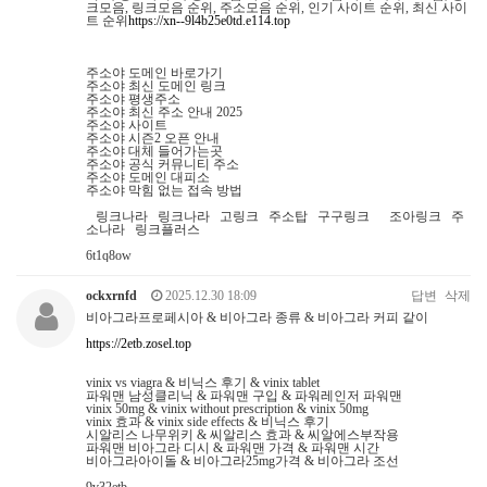
크모음, 링크모음 순위, 주소모음 순위, 인기 사이트 순위, 최신 사이
트 순위
https://xn--9l4b25e0td.e114.top
주소야 도메인 바로가기
주소야 최신 도메인 링크
주소야 평생주소
주소야 최신 주소 안내 2025
주소야 사이트
주소야 시즌2 오픈 안내
주소야 대체 들어가는곳
주소야 공식 커뮤니티 주소
주소야 도메인 대피소
주소야 막힘 없는 접속 방법
링크나라 링크나라 고링크 주소탑 구구링크 조아링크 주
소나라 링크플러스
6t1q8ow
ockxrnfd
2025.12.30 18:09
답변
삭제
비­아그라프로페시아 & 비­아그라 종류 & 비­아그라 커피 같이
https://2etb.zosel.top
vinix vs viagra & 비닉스 후기 & vinix tablet
파워맨 남성클리닉 & 파워맨 구입 & 파워레인저 파워맨
vinix 50mg & vinix without prescription & vinix 50mg
vinix 효과 & vinix side effects & 비닉스 후기
시­알리스 나무위키 & 씨알리스 효과 & 씨알에스부작용
파워맨 비­아그라 디시 & 파워맨 가격 & 파워맨 시간
비­아그라아이돌 & 비­아그라25mg가격 & 비­아그라 조선