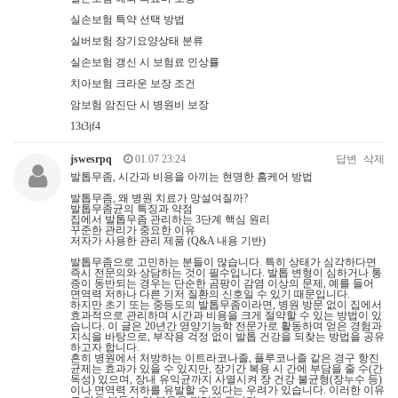
실손보험 특약 선택 방법
실버보험 장기요양상태 분류
실손보험 갱신 시 보험료 인상률
치아보험 크라운 보장 조건
암보험 암진단 시 병원비 보장
13t3jf4
jswesrpq
01.07 23:24
답변
삭제
발톱무좀, 시간과 비용을 아끼는 현명한 홈케어 방법
발톱무좀, 왜 병원 치료가 망설여질까?
발톱무좀균의 특징과 약점
집에서 발톱무좀 관리하는 3단계 핵심 원리
꾸준한 관리가 중요한 이유
저자가 사용한 관리 제품 (Q&A 내용 기반)
발톱무좀으로 고민하는 분들이 많습니다. 특히 상태가 심각하다면
즉시 전문의와 상담하는 것이 필수입니다. 발톱 변형이 심하거나 통
증이 동반되는 경우는 단순한 곰팡이 감염 이상의 문제, 예를 들어
면역력 저하나 다른 기저 질환의 신호일 수 있기 때문입니다.
하지만 초기 또는 중등도의 발톱무좀이라면, 병원 방문 없이 집에서
효과적으로 관리하며 시간과 비용을 크게 절약할 수 있는 방법이 있
습니다. 이 글은 20년간 영양기능학 전문가로 활동하며 얻은 경험과
지식을 바탕으로, 부작용 걱정 없이 발톱 건강을 되찾는 방법을 공유
하고자 합니다.
흔히 병원에서 처방하는 이트라코나졸, 플루코나졸 같은 경구 항진
균제는 효과가 있을 수 있지만, 장기간 복용 시 간에 부담을 줄 수(간
독성) 있으며, 장내 유익균까지 사멸시켜 장 건강 불균형(장누수 등)
이나 면역력 저하를 유발할 수 있다는 우려가 있습니다. 이러한 이유