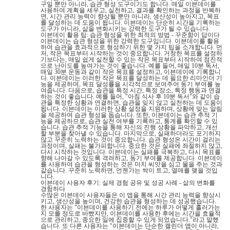
구일 뿐만 아니라, 습관 형성 도구이기도 합니다. 매일 이븐데이를
사용하여 계획을 세우고, 실천하고, 결과를 확인하는 과정을 반복하
면, 시간 관리 능력이 향상될 뿐만 아니라, 생산성이 높아지고, 목표
를 달성하는 데 도움이 됩니다. 이븐데이는 단순히 시간을 기록하는
도구가 아니라, 삶을 변화시키는 강력한 도구가 될 수 있습니다.
이븐데이 활용 팁: 습관 형성을 위한 최적의 방법 - 꾸준함이 답이다
이븐데이는 습관 형성을 위한 강력한 도구입니다. 이븐데이를 활용
하여 습관을 효과적으로 형성하기 위한 몇 가지 팁을 소개합니다. 먼
저, 작은 목표부터 시작하는 것이 중요합니다. 거창한 목표를 설정하
기보다는, 매일 쉽게 실천할 수 있는 작은 목표부터 시작하여 점진적
으로 난이도를 높여가는 것이 좋습니다. 예를 들어, 매일 10분 독서,
매일 30분 운동과 같이 작은 목표를 설정하고, 이븐데이에 기록합니
다. 이븐데이는 이러한 작은 목표를 달성하는 데 필요한 리마인더 기
능을 제공하며, 목표 달성률을 시각적으로 보여주어 동기 부여를 높
여줍니다. 다음으로, 습관을 특정 시간, 특정 장소, 특정 행동과 연결
하는 것이 좋습니다. 예를 들어, "아침 식사 후 10분 독서"와 같이 습
관을 특정한 상황과 연결하면, 습관을 잊지 않고 실천하는 데 도움이
됩니다. 이븐데이는 이러한 상황 설정을 지원하며, 상황에 맞는 알림
을 제공하여 습관 형성을 돕습니다. 또한, 이븐데이는 습관 추적 기
능을 제공하므로, 습관 실천 여부를 기록하고, 통계를 확인할 수 있
습니다. 습관 추적 기능을 통해 자신의 진행 상황을 파악하고, 개선
할 부분을 찾아낼 수 있습니다. 마지막으로, 실패하더라도 포기하지
않고 꾸준히 노력하는 것이 중요합니다. 습관 형성은 시간이 걸리는
과정이며, 실패는 불가피합니다. 중요한 것은 실패에 좌절하지 않고,
다시 시작하는 것입니다. 이븐데이는 실패를 극복하고, 다시 목표를
향해 나아갈 수 있도록 격려하고, 동기 부여를 제공합니다. 이븐데이
를 사용하여 습관을 형성하는 것은 마치 씨앗을 심고 물을 주는 것과
같습니다. 꾸준히 노력하면, 언젠가는 싹이 트고, 열매를 맺을 것입
니다.
이븐데이 사용자 후기: 실제 경험 공유 및 성공 사례 - 삶의 변화를
경험하다
수많은 이븐데이 사용자들은 이 앱을 통해 시간 관리 능력을 향상시
키고, 생산성을 높이며, 건강한 습관을 형성하는 데 성공했습니다.
한 사용자는 "이븐데이를 사용하기 전에는 하루가 어떻게 흘러가는
지 모를 정도로 바빴지만, 이븐데이를 사용한 후에는 시간을 효율적
으로 관리하고, 중요한 일에 집중할 수 있게 되었습니다."라고 말했
습니다. 또 다른 사용자는 "이븐데이는 단순한 캘린더 앱이 아니라,