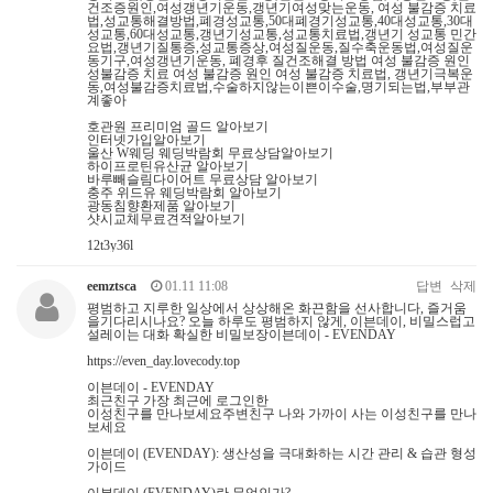
건조증원인,여성갱년기운동,갱년기여성맞는운동, 여성 불감증 치료
법,성교통해결방법,폐경성교통,50대폐경기성교통,40대성교통,30대
성교통,60대성교통,갱년기성교통,성교통치료법,갱년기 성교통 민간
요법,갱년기질통증,성교통증상,여성질운동,질수축운동법,여성질운
동기구,여성갱년기운동, 폐경후 질건조해결 방법 여성 불감증 원인
성불감증 치료 여성 불감증 원인 여성 불감증 치료법, 갱년기극복운
동,여성불감증치료법,수술하지않는이쁜이수술,명기되는법,부부관
계좋아
호관원 프리미엄 골드 알아보기
인터넷가입알아보기
울산 W웨딩 웨딩박람회 무료상담알아보기
하이프로틴유산균 알아보기
바루빼슬림다이어트 무료상담 알아보기
충주 위드유 웨딩박람회 알아보기
광동침향환제품 알아보기
샷시교체무료견적알아보기
12t3y36l
eemztsca
01.11 11:08
답변
삭제
평범하고 지루한 일상에서 상상해온 화끈함을 선사합니다, 즐거움
을기다리시나요? 오늘 하루도 평범하지 않게, 이븐데이, 비밀스럽고
설레이는 대화 확실한 비밀보장이븐데이 - EVENDAY
https://even_day.lovecody.top
이븐데이 - EVENDAY
최근친구 가장 최근에 로그인한
이성친구를 만나보세요주변친구 나와 가까이 사는 이성친구를 만나
보세요
이븐데이 (EVENDAY): 생산성을 극대화하는 시간 관리 & 습관 형성
가이드