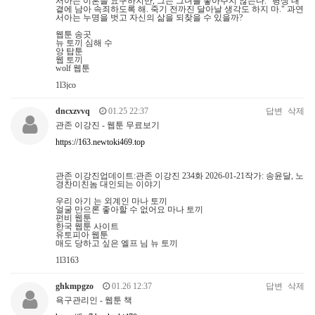
서아는 이혼을 요구하지만, 그는 그녀를 놓아주지 않는다. "평생 내
곁에 남아 속죄하도록 해. 죽기 전까진 달아날 생각도 하지 마." 과연
서아는 누명을 벗고 자신의 삶을 되찾을 수 있을까?
웹툰 송곳
뉴 토끼 심해 수
앙 탑툰
웹 토끼
wolf 웹툰
1l3jco
dncxzvvq
01.25 22:37
답변
삭제
관존 이강진 - 웹툰 무료보기
https://163.newtoki469.top
관존 이강진업데이트:관존 이강진 234화 2026-01-21작가: 송윤달, 노
경찬미친놈 대인되는 이야기
우리 아기 는 외계인 마나 토끼
얼굴 만으론 좋아할 수 없어요 마나 토끼
펀비 웹툰
한국 웹툰 사이트
유토피아 웹툰
매도 당하고 싶은 엘프 님 뉴 토끼
1l3163
ghkmpgzo
01.26 12:37
답변
삭제
욕구관리인 - 웹툰 책