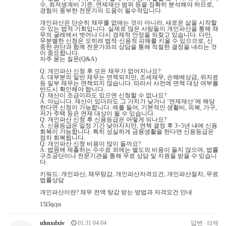
수, 최저생계비 기준, 면제재산 범위 등을 정확히 분석해야 하므로,
경험이 풍부한 전문가의 도움이 필수적입니다.
개인파산은 단순히 채무를 없애는 것이 아니라, 새로운 삶을 시작할
수 있는 법적 기회입니다. 실제로 많은 사람들이 개인파산을 통해 채
무의 굴레에서 벗어나 다시 경제적 안정을 되찾고 있습니다. 다만,
무분별한 신청은 오히려 법적·신용적 피해를 키울 수 있으므로, 신
중한 판단과 함께 전문가와의 상담을 통해 적절한 결정을 내리는 것
이 중요합니다.
자주 묻는 질문(Q&A)
Q: 개인파산 신청 후 모든 채무가 없어지나요?
A: 대부분의 일반 채무는 면책되지만, 조세채무, 손해배상금, 위자료
등 일부 채무는 면책되지 않습니다. 따라서 사전에 면책 대상 여부를
반드시 확인해야 합니다.
Q: 재산이 조금이라도 있으면 신청할 수 없나요?
A: 아닙니다. 재산이 있더라도 그 가치가 낮거나 ‘면제재산’에 해당
한다면 신청이 가능합니다. 예를 들어, 기본적인 생활비, 의복, 가구,
저가 주택 등은 면제 대상이 될 수 있습니다.
Q: 개인파산 신청 후 신용등급은 어떻게 되나요?
A: 신용등급은 일정 기간 낮아지지만, 면책 결정 후 3~5년 내에 신용
회복이 가능합니다. 특히 성실하게 금융생활을 한다면 신용등급은
점차 회복됩니다.
Q: 개인파산 신청 비용이 많이 들까요?
A: 법원에 제출하는 수수료 외에는 별도의 비용이 들지 않으며, 법률
구조공단이나 전문기관을 통해 무료 상담 및 지원을 받을 수 있습니
다.
키워드: 개인파산, 채무탕감, 개인파산자격요건, 개인파산절차, 무료
법률상담
개인파산이란? 채무 전액 탕감 받는 방법과 자격요건 안내
15l3qcps
uhnxdxiv
01.31 04:04
답변
삭제