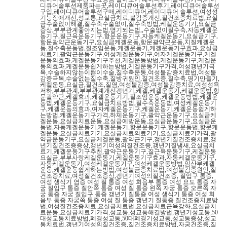
디큐어솔루션제품파는곳,레이디큐어솔루션후기,레이디큐어솔루션
구입,레이디큐어솔루션구매,레이디큐어,레이디큐어 솔루션,여성성
기능장애개선,성교통,요실금치료,불감증개선,질건조증치료법,요실
금수술없이해결,질수축수술없이,질수축방법,케겔운동기기,요실금
증상,부부관계좋아지는법,명기되는법,,수술없이질수축,자동케겔운
동기구,질근육운동기구,항문운동기구,자동케겔운동기,요실금기구,
항문괄약근운동기구,요실금케겔운동,항문괄약근운동,치질케겔운
동,질수축운동법,질조임운동,케겔운동기,케겔운동기구효과,요실금
치료기,괄약근운동기구,여성케겔운동기구,여자케겔운동기구,케겔
운동의효과,케겔운동기구추천,케겔운동방법,케겔운동기구,케겔운
동의효과,케겔운동쉽게하는방법,케겔운동기구가격,여성갱년기극
복,수술하지않는이쁜이수술,질수축운동,여성불감증치료법,여성불
감증극복,수술없는질수축,질방귀원인,질건조증,질수축,명기만들기,
케켈운동,요실금,질건조,질염,여성불감증,여성불감증치료,여성성욕
저하,부부관계,부부관계개선갱년기,케겔,케겔운동기,케겔운동법,항
문괄약근,케겔효과,케겔운동기기,질조임운동,케겔운동방법,케겔운
동법,케겔운동기구,요실금치료방법,질수축운동법,여성케겔운동기
구,케겔운동의효과,여자케겔운동기구,케겔운동기,케겔운동쉽게하
는방법,케겔운동기구가격,하체운동기구,괄약근운동기구,요실금케
겔운동,요실금치료운동,요실금예방운동,요실금운동기구,요실금운
동법,자동케겔운동기,케겔운동기,항문운동기구,항문운동법,항문케
겔운동,요실금치료기기,요실금치료의료기기,요실금치료기가격,괄
약금운동기구,요실금케겔운동,괄약근기구,갱년기질건조증치료,갱
년기질건조증증상,갱년기여성의질건조증,갱년기질냄새,요실금치
료기,케겔운동기구추천,괄약근운동기구,질근육운동기구,케겔운동
요실금,부부사랑케겔운동기,케겔운동기구효과,자동케겔운동기구,
자동케겔운동기,여성케겔운동기구,여성케겔운동방법,임산부케겔
운동,케겔운동쉽게하는방법,여성불금증치료법,여성불감증원인,질
건조증치료,여성질건조증상,갱년기여성의질건조증, 질입구 통증,
여성 생식기 염증 여성 질 통증 여성 회음부 통증 여성 요도 통증 자
궁 질입구 통증 질안쪽 통증 여성 질 통증 왼쪽 자궁 통증 오른쪽 자
궁 통증 자궁 질입구 통증 갱년기 질통증 여성 생식기 통증 여성 회
음부 통증 자궁쪽 통증 여성 질 통증 갱년기 질통증 질건조증치료방
법,여성질건조증치료,요실금치료법,요실금치료근육강화,요실금치
료운동,요실금치료기가격,성교통,성교통해결방법,갱년기성교통,50
대성교통치료방법,폐경성교통,50대폐경기성교통,성교통증상,성교
통치료법,갱년기여성의질건조증,질건조증치료방법,자궁건조증,질