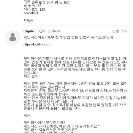
나쁜 말해도 되는 인방 뉴 토끼
북 토끼 165
마나 토끼 133
newtoki71
1l3gsa
lztqulen
01.30 06:44
답변
삭제
개인파산이란? 채무 전액 탕감 받는 방법과 자격요건 안내
https://kksd77.com
개인파산은 과도한 채무로 인해 경제적으로 어려움을 겪고 있는 개
인이 법원의 절차를 통해 모든 채무를 면제받을 수 있는 제도입니다.
개인회생과 달리 일정 기간 동안 갚아야 하는 부담 없이 한 번에 채
무를 정리할 수 있어, 자격만 충족된다면 훨씬 유리한 선택이 될 수
있습니다.
핵심 요약
채무 전액 탕감 가능: 개인회생처럼 5년간 갚을 필요 없이 법원 결정
시 채무가 전부 면제됩니다.
자격요건 존재: 총채무 1,000만 원 이상, 신용불량 상태, 생계곤란 등
특정 조건을 충족해야 합니다.
재산 여부 관계없음: 재산이 있더라도 가치가 낮다면 신청 가능하며,
일부 재산은 면제 대상이 됩니다.
전문가 상담 필수: 최소 6개월 이상의 복잡한 법적 절차를 거치므로
반드시 전문가의 도움이 필요합니다.
목차
개인파산이란 무엇인가요?
개인파산 vs 개인회생, 어떤 것이 더 유리한가요?
개인파산 자격요건은 무엇인가요?