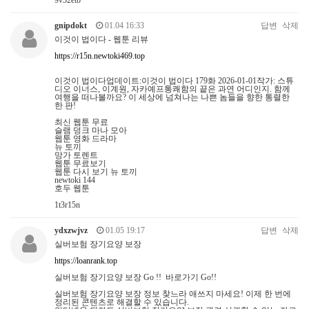
9v32etb
gnipdokt
01.04 16:33
답변
삭제
이것이 법이다 - 웹툰 리뷰
https://r15n.newtoki469.top
이것이 법이다업데이트:이것이 법이다 179화 2026-01-01작가: 스튜
디오 이너스, 이계원, 자카예프통쾌함의 끝은 과연 어디인지. 함께
여행을 떠나볼까요? 이 세상에 넘쳐나는 나쁜 놈들을 향한 통렬한
한 판!
최신 웹툰 무료
슬램 덩크 마나 모아
웹툰 영화 드라마
뉴 토끼
망가 토렌트
웹툰 무료보기
웹툰 다시 보기 뉴 토끼
newtoki 144
호두 웹툰
1t3r15n
ydxzwjvz
01.05 19:17
답변
삭제
실버보험 장기요양 보장
https://loanrank.top
실버보험 장기요양 보장 Go !! 바로가기 Go!!
실버보험 장기요양 보장 정보 찾느라 애쓰지 마세요! 이제 한 번에
정리된 콘텐츠로 해결할 수 있습니다.