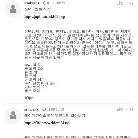
iemkvsbs
01.08 18:28
답변
삭제
선택 - 웹툰 작가
https://jupl.manatoki469.top
선택15세 카카오 연재일: 수장르: 드라마 작가: 드라마전 세계적
으로 신생아 20만 명 중 1명꼴로 태어난다는 샴쌍둥이. 생존 가능성
은 단 5%. 그 5%의 경우도 장기를 각자 가지고 있을 때의 확률이다.
심장을 공유한 채, 태어난 희망이와 믿음이. 아이는 두 명, 심장은 하
나. 반으로 나눈다고 해서 둘이 되지 않는 분리수술. 한 아이라도 살
리려면 다른 아이를 죽여야만 한다. 하나뿐인 심장을 어느 아이에게
줄지 선택해야 하는 극단적인 상황. 만약 내가 엄마라면...... 과연 어
떤 선택을 해야만 할까?
newtoki134
북 토끼 155
뉴 토 끼
웹 토끼
뉴 토끼 147
무직 전생 마나 토끼
마나 토끼 120
웹툰 소설
1t3jupl
ssniuanx
01.09 10:58
답변
삭제
레이디큐어솔루션 무료상담 알아보기
https://y36l.newwebhard24.top
레이디큐어솔루션 무료상담 알아보기 레이디큐어솔루션가격,레이