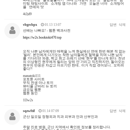
40대소개팅 솔로탈출하기 30대 소개팅의 모든 것 셀럽튜브 밤
미팅 채팅사이트 소개팅 앱 다나와 가연 오늘은 너야 소개팅어
플 연애의 맛
4t2jd9
vbgrcbpx
01.13 13:07
답변
삭제
선배는 나빠요! - 웹툰 백과사전
https://w2s.booktoki470.top
오직 나쁜 남자에게만 매력을 느껴 현실에선 연애 한번 해본 적 없는
'릴리'. 본인에게 다가오는 착한 남자들에겐 철벽을 치며 나쁜 남자
를 기다리던 와중, 학교 최고 쓰레기 선배 '현우'를 만나게 된다. 천년
의 이상형인 현우에게 릴리는 앞뒤 안 가리고 직진하지만, 돌아오는
현우의 반응은 차갑고 아프기만 한데.. 이거 직접 겪어보니.. 오히려
좋다?!
manatoki111
포토툰 사이트
무직 전생 마나 토끼
뷰티풀 군바리 뉴 토끼
금요일 웹툰
웹툰 동인
1l3w2s
sqzwftif
01.14 07:09
답변
삭제
군산 일요일 정형외과 치과 피부과 안과 산부인과
주말 진료 병원, 군산 지역에서 확인된 정보를 정리합니다.