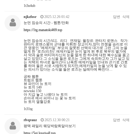
1t3n4ub
njkzfosr
2025.12.26 01:42
답변
삭제
눈먼 짐승의 시간 - 웹툰/만화
https://1tg.manatoki469.top
눈먼 짐승의 시간ALL 리디 연재일: 월장르: 판타지 로맨스 작가:
판타지 로맨스왕의 군대를 지휘한 장교이자,장미 전쟁을 승리로 이
끈 영웅인 ‘에제카일’.부모의 잘못된 선택의 대가로 그런 그의 눈을
멀게 한 ‘로즈(리잔)’.에제카일은 눈이 멀게 된 후로 북부의 별가에
서 약과 술로 버티며자신의 눈을 멀게 한 하녀에 대한 복수심을 품고
살고 있었다.그 소식을 들은 로즈는 그에게 속죄하고자 그가 살고 있
는 저택의 하녀로 들어간다.난폭한 에제카일을 인내와 끈기로 간호
를 하며 둘은 서로 사랑하게 되지만,에제카일의 눈을 낫게 할 수 있
는 의사가 있다는 소식을 들은 로즈는 딜레마에 빠진다…
공짜 웹툰
트럼프 웹툰
뷰 파인더 뉴 토끼
뉴 토끼 149
newtoki 150
아 지갑 놓고 나왔다 뉴 토끼
손아귀 에서 피어나 는 꽃 뉴 토끼
뉴 토끼 열혈강호
1t31tg
rlvqrauz
2025.12.30 00:21
답변
삭제
평택 패밀리 웨딩박람회알아보기
https://5qi.loveisall.top