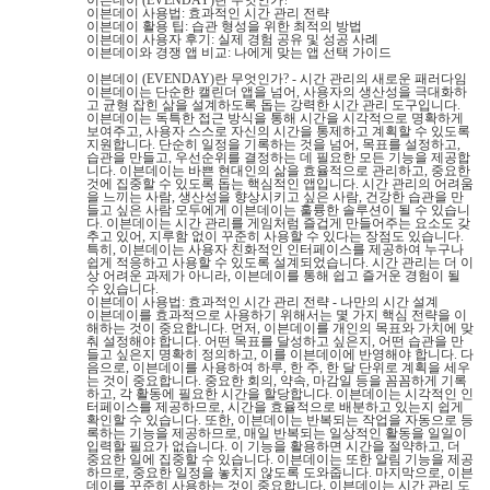
이븐데이 (EVENDAY)란 무엇인가?
이븐데이 사용법: 효과적인 시간 관리 전략
이븐데이 활용 팁: 습관 형성을 위한 최적의 방법
이븐데이 사용자 후기: 실제 경험 공유 및 성공 사례
이븐데이와 경쟁 앱 비교: 나에게 맞는 앱 선택 가이드
이븐데이 (EVENDAY)란 무엇인가? - 시간 관리의 새로운 패러다임
이븐데이는 단순한 캘린더 앱을 넘어, 사용자의 생산성을 극대화하
고 균형 잡힌 삶을 설계하도록 돕는 강력한 시간 관리 도구입니다.
이븐데이는 독특한 접근 방식을 통해 시간을 시각적으로 명확하게
보여주고, 사용자 스스로 자신의 시간을 통제하고 계획할 수 있도록
지원합니다. 단순히 일정을 기록하는 것을 넘어, 목표를 설정하고,
습관을 만들고, 우선순위를 결정하는 데 필요한 모든 기능을 제공합
니다. 이븐데이는 바쁜 현대인의 삶을 효율적으로 관리하고, 중요한
것에 집중할 수 있도록 돕는 핵심적인 앱입니다. 시간 관리의 어려움
을 느끼는 사람, 생산성을 향상시키고 싶은 사람, 건강한 습관을 만
들고 싶은 사람 모두에게 이븐데이는 훌륭한 솔루션이 될 수 있습니
다. 이븐데이는 시간 관리를 게임처럼 즐겁게 만들어주는 요소도 갖
추고 있어, 지루함 없이 꾸준히 사용할 수 있다는 장점도 있습니다.
특히, 이븐데이는 사용자 친화적인 인터페이스를 제공하여 누구나
쉽게 적응하고 사용할 수 있도록 설계되었습니다. 시간 관리는 더 이
상 어려운 과제가 아니라, 이븐데이를 통해 쉽고 즐거운 경험이 될
수 있습니다.
이븐데이 사용법: 효과적인 시간 관리 전략 - 나만의 시간 설계
이븐데이를 효과적으로 사용하기 위해서는 몇 가지 핵심 전략을 이
해하는 것이 중요합니다. 먼저, 이븐데이를 개인의 목표와 가치에 맞
춰 설정해야 합니다. 어떤 목표를 달성하고 싶은지, 어떤 습관을 만
들고 싶은지 명확히 정의하고, 이를 이븐데이에 반영해야 합니다. 다
음으로, 이븐데이를 사용하여 하루, 한 주, 한 달 단위로 계획을 세우
는 것이 중요합니다. 중요한 회의, 약속, 마감일 등을 꼼꼼하게 기록
하고, 각 활동에 필요한 시간을 할당합니다. 이븐데이는 시각적인 인
터페이스를 제공하므로, 시간을 효율적으로 배분하고 있는지 쉽게
확인할 수 있습니다. 또한, 이븐데이는 반복되는 작업을 자동으로 등
록하는 기능을 제공하므로, 매일 반복되는 일상적인 활동을 일일이
입력할 필요가 없습니다. 이 기능을 활용하면 시간을 절약하고, 더
중요한 일에 집중할 수 있습니다. 이븐데이는 또한 알림 기능을 제공
하므로, 중요한 일정을 놓치지 않도록 도와줍니다. 마지막으로, 이븐
데이를 꾸준히 사용하는 것이 중요합니다. 이븐데이는 시간 관리 도