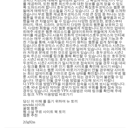
코믹스 시즌2에 대해서 알아보려 합니다. 그 특징과 바로가기 주소
를 제공하며, 또한 웹툰 최신주소에 대한 정보를 쉽게 얻을 수 있도
록 도와드리려 합니다.호두코믹스 시즌2 특징호두코믹스는 웹툰 팬
들에게 매력적인 요소들을 가지고 있습니다. 그 중 몇 가지를 소개하
겠습니다.무료 웹툰 제공호두코믹스의 가장 큰 장점 중 하나는 모든
웹툰을 무료로 제공한다는 것입니다. 이는 다른 웹툰 플랫폼과 비교
했을 때 큰 차별성이 될 수 있습니다.다양한 장르또한, 로맨스부터
판타지, 액션, 드라마, 코믹까지 다양한 장르의 웹툰을 보유하고 있
어, 다양한 취향을 가진 웹툰 팬들에게 적합합니다.정기적인 업데이
트매주 새로운 웹툰 에피소드를 업데이트하여 팬들에게 지속적인
재미를 제공합니다.사용자 친화적 인터페이스호두코믹스의 인터페
이스는 매우 사용자 친화적으로, 쉽게 찾을 수 있는 검색 기능과 추
천 기능을 통해, 사용자들은 자신이 원하는 웹툰을 쉽게 찾아볼 수
있습니다.호두코믹스 시즌2 최신주소 바로가기호두코믹스 시즌2는
도메인 이름을 자주 바꾸는 것으로 알려져 있습니다. 이는 과거에 여
러 저작권 문제로 인한 것으로 알려져 있습니다. 호두코믹스 시즌2
접속 주소는 아래를 링크를 통해 확인할 수 있습니다.링크: 호두코믹
스 시즌2 바로가기링크: 호두코믹스 바로가기대피소 웹툰 사이트호
두코믹스 시즌2 사이트가 일시적으로 접속되지 않을 경우 다음 대피
소 링크를 통해 또 다른 인기 웹툰 사이트를 확인해 보시기 바랍니
다.링크: 대피소 웹툰 사이트 바로가기연결이 안될 경우해당 사이트
는 최신 업데이트를 기반으로 접속 상태를 확인합니다. 다만 무료 웹
툰 사이트 특성상 갑자기 접속이 안 되는 경우가 있어 불편할 수 있
습니다. 연결이 안될 경우 다음 방법을 시도해 보시기 바랍니
다.VPN 이용 방법VPN을 이용하여 접속을 시도해 보시길 바랍니다.
간혹 국내 접속만 막아둔 경우가 있어 해외 우회를 통해 접속 되는
경우도 있습니다. 자세한 VPN 사용법은 아래 링크를 확인해 주세
요.링크: VPN 이용방법 바로가기
당신 의 이해 를 돕기 위하여 뉴 토끼
newtoki 사이트
꿀잼 웹툰
웹 소설 무료 사이트 북 토끼
웹툰 추천
2t3g92m