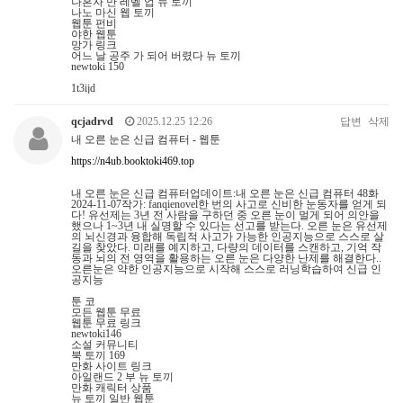
나혼자 만 레벨 업 뉴 토끼
나노 마신 웹 토끼
웹툰 펀비
야한 웹툰
망가 링크
어느 날 공주 가 되어 버렸다 뉴 토끼
newtoki 150
1t3ijd
qcjadrvd
2025.12.25 12:26
답변
삭제
내 오른 눈은 신급 컴퓨터 - 웹툰
https://n4ub.booktoki469.top
내 오른 눈은 신급 컴퓨터업데이트:내 오른 눈은 신급 컴퓨터 48화
2024-11-07작가: fanqienovel한 번의 사고로 신비한 눈동자를 얻게 되
다! 유선제는 3년 전 사람을 구하던 중 오른 눈이 멀게 되어 의안을
했으나 1~3년 내 실명할 수 있다는 선고를 받는다. 오른 눈은 유선제
의 뇌신경과 융합해 독립적 사고가 가능한 인공지능으로 스스로 살
길을 찾았다. 미래를 예지하고, 다량의 데이터를 스캔하고, 기억 작
동과 뇌의 전 영역을 활용하는 오른 눈은 다양한 난제를 해결한다..
오른눈은 약한 인공지능으로 시작해 스스로 러닝학습하여 신급 인
공지능
툰 코
모든 웹툰 무료
웹툰 무료 링크
newtoki146
소설 커뮤니티
북 토끼 169
만화 사이트 링크
아일랜드 2 부 뉴 토끼
만화 캐릭터 상품
뉴 토끼 일반 웹툰