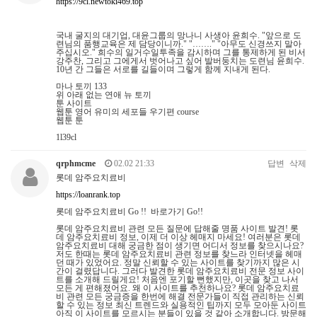
https://9cl.newtoki469.top
국내 굴지의 대기업, 대윤그룹의 망나니 사생아 윤희수. "앞으로 도
련님의 품행교육은 제 담당이니까." "……." "아무도 신경쓰지 말아
주십시오." 희수의 일거수일투족을 감시하며 그를 통제하게 된 비서
강주찬, 그리고 그에게서 벗어나고 싶어 발버둥치는 도련님 윤희수.
10년 간 그들은 서로를 길들이며 그렇게 함께 지내게 된다.
마나 토끼 133
위 아래 없는 연애 뉴 토끼
툰 사이트
웹툰 영어 유미의 세포들 우기편 course
웹툰 툰
1l39cl
qrphmcme
02.02 21:33
답변
삭제
롯데 암주요치료비
https://loanrank.top
롯데 암주요치료비 Go !! 바로가기 Go!!
롯데 암주요치료비 관련 모든 질문에 답해줄 명품 사이트 발견! 롯
데 암주요치료비 정보, 이제 더 이상 헤매지 마세요! 여러분은 롯데
암주요치료비 대해 궁금한 점이 생기면 어디서 정보를 찾으시나요?
저도 한때는 롯데 암주요치료비 관련 정보를 찾느라 인터넷을 헤매
던 때가 있었어요. 정말 신뢰할 수 있는 사이트를 찾기까지 많은 시
간이 걸렸답니다. 그러다 발견한 롯데 암주요치료비 전문 정보 사이
트를 소개해 드릴게요! 처음엔 포기할 뻔했지만, 이곳을 찾고 나서
모든 게 편해졌어요. 왜 이 사이트를 추천하나요? 롯데 암주요치료
비 관련 모든 궁금증을 한번에 해결 전문가들이 직접 관리하는 신뢰
할 수 있는 정보 최신 트렌드와 실용적인 팁까지 모두 모아둔 사이트
아직 이 사이트를 모르시는 분들이 있을 것 같아 소개합니다. 방문해