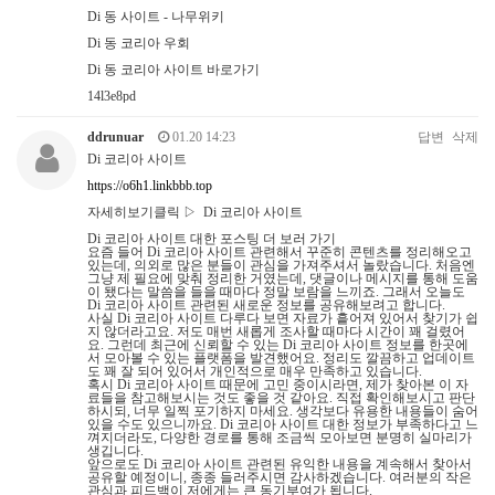
Di 동 사이트 - 나무위키
Di 동 코리아 우회
Di 동 코리아 사이트 바로가기
14l3e8pd
ddrunuar
01.20 14:23
답변
삭제
Di 코리아 사이트
https://o6h1.linkbbb.top
자세히보기클릭 ▷ Di 코리아 사이트
Di 코리아 사이트 대한 포스팅 더 보러 가기
요즘 들어 Di 코리아 사이트 관련해서 꾸준히 콘텐츠를 정리해오고
있는데, 의외로 많은 분들이 관심을 가져주셔서 놀랐습니다. 처음엔
그냥 제 필요에 맞춰 정리한 거였는데, 댓글이나 메시지를 통해 도움
이 됐다는 말씀을 들을 때마다 정말 보람을 느끼죠. 그래서 오늘도
Di 코리아 사이트 관련된 새로운 정보를 공유해보려고 합니다.
사실 Di 코리아 사이트 다루다 보면 자료가 흩어져 있어서 찾기가 쉽
지 않더라고요. 저도 매번 새롭게 조사할 때마다 시간이 꽤 걸렸어
요. 그런데 최근에 신뢰할 수 있는 Di 코리아 사이트 정보를 한곳에
서 모아볼 수 있는 플랫폼을 발견했어요. 정리도 깔끔하고 업데이트
도 꽤 잘 되어 있어서 개인적으로 매우 만족하고 있습니다.
혹시 Di 코리아 사이트 때문에 고민 중이시라면, 제가 찾아본 이 자
료들을 참고해보시는 것도 좋을 것 같아요. 직접 확인해보시고 판단
하시되, 너무 일찍 포기하지 마세요. 생각보다 유용한 내용들이 숨어
있을 수도 있으니까요. Di 코리아 사이트 대한 정보가 부족하다고 느
껴지더라도, 다양한 경로를 통해 조금씩 모아보면 분명히 실마리가
생깁니다.
앞으로도 Di 코리아 사이트 관련된 유익한 내용을 계속해서 찾아서
공유할 예정이니, 종종 들러주시면 감사하겠습니다. 여러분의 작은
관심과 피드백이 저에게는 큰 동기부여가 됩니다.