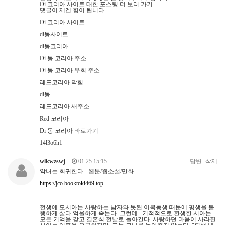
Di 코리아 사이트 대한 포스팅 더 보러 가기
댓글이 제겐 힘이 됩니다.
Di 코리아 사이트
di동사이트
di동코리아
Di 동 코리아 주소
Di 동 코리아 우회 주소
레드코리아 막힘
di동
레드코리아 새주소
Red 코리아
Di 동 코리아 바로가기
14l3o6h1
wlkwzswj
01.25 15:15
답변
삭제
악녀는 회귀한다 - 웹툰/웹소설/만화
https://jco.booktoki469.top
전생에 모서아는 사랑하는 남자와 못된 이복동생 때문에 평생을 불
행하게 살다 억울하게 죽는다. 그런데...기적적으로 환생한 서아는
모든 기억을 갖고 결혼식 전날로 돌아간다. 사랑하던 마음이 사라진