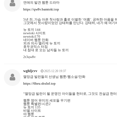
연애의 발견 웹툰 드라마
https://qw8v.bamtoki.top
5년 전, 가슴 아픈 첫사랑과 홀로 이별한 ‘여름’. 공허한 아픔
그곳에서 첫사랑이었던 강태하를 만난다. 강태하, 네가 왜 여기에
뉴 토끼 144
newtoki 사이트
newtoki170
네이버 웹툰 만화
외과 의사 엘리제 뉴 토끼
호두코믹스 터짐
내 침대 로 오는 남자들 뉴 토끼
2t3qw8v
wghljcvv
2025.12.20 19:37
멸망급 빌런들의 선생님 웹툰/웹소설/만화
https://6heu.sbxhrl.top
“멸망급 빌런이 될 운명인 아이들을 헌터로, 그것도 전설급 헌터
웹툰 영어 유미의 세포들 우기편
웹툰 특별편/시즌2
뉴 토끼 135
비엘 사이트
야 웹툰