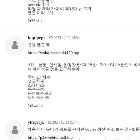
무료 완결 웹툰
newtoki 144
악당 과 계약 가족 이 되었다 뉴 토끼
웹툰 미리보기
2t36heu
kiqdpepr
2025.12.22 14:54
결핍 웹툰 책
https://wnhq.manatoki470.top
ALL 봄툰 연재일: 완결장르: BL/백합 작가: BL/백합인기
며 헤어져줄 것을 요구하는데...
죽어도! 치우
얼굴천재
스테어스
독수무적
운명해주세요
낭만 묵시록
1t3wnhq
yhzgccjx
2025.12.23 22:47
웹툰 영어 유미의 세포들 우기편 course 최신 주소 보는 곳 - 웹
https://p3z.webtoonall.top