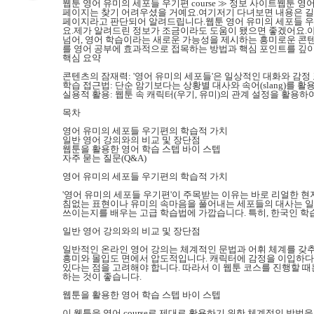
웹툰 영어 유미의 세포들 우기편 course ≫ 정보 사이트웹툰 영
페이지는 찾기 어려우셨을 거예요.여기저기 다녀보면 내용은 길기
페이지라고 판단되어 알려드립니다.웹툰 영어 유미의 세포들 우기
요.제가 알려드린 정보가 조금이라도 도움이 됐으면 좋겠어요.아래
넘어, 영어 학습이라는 새로운 가능성을 제시하는 흥미로운 콘텐츠
를 영어 공부에 효과적으로 접목하는 방법과 핵심 포인트를 깊이
핵심 요약
콘텐츠의 잠재력: '영어 유미의 세포들'은 일상적인 대화와 감
학습 접근법: 단순 암기보다는 상황별 대사와 속어(slang)를 활
실용적 활용: 웹툰 속 캐릭터(우기, 유미)의 관계 설정을 활용
목차
영어 유미의 세포들 우기편의 학습적 가치
일반 영어 강의와의 비교 및 장단점
웹툰을 활용한 영어 학습 스텝 바이 스텝
자주 묻는 질문(Q&A)
영어 유미의 세포들 우기편의 학습적 가치
'영어 유미의 세포들 우기편'이 주목받는 이유는 바로 리얼한 현
침없는 표현이나 유미의 속마음을 풀어내는 세포들의 대사는 일상 회
쓰이는지를 배우는 고급 학습법에 가깝습니다. 특히, 한국인 학습자가
일반 영어 강의와의 비교 및 장단점
일반적인 온라인 영어 강의는 체계적인 문법과 어휘 체계를 갖추고
흥미와 몰입도 면에서 압도적입니다. 캐릭터에 감정을 이입하다 보
있다는 점을 고려해야 합니다. 따라서 이 웹툰 코스를 진행할 때
하는 것이 좋습니다.
웹툰을 활용한 영어 학습 스텝 바이 스텝
이 웹툰을 영어 course로 제대로 활용하기 위한 체계적인 방법