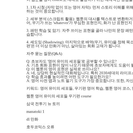
1. 1차 시청 (자막 없이 또는 영어 자막): 먼저 스토리 이해
하는 것이 중요합니다.
2. 세부 분석 (스크립트 활용): 웹툰의 대사를 텍스트로 변환하
어, 우기가 쓰는 'whatever'가 무심한 표현인지, 화가 난 표현인
3. 패턴 학습 및 암기: 자주 쓰이는 표현을 골라 나만의 문장 패턴으
습합니다.
4. 셰도잉 (Shadowing): 마지막으로 배역(우기, 유미)을
편'은 더 이상 만화가 아닌, 살아있는 회화 교재가 됩니다.
자주 묻는 질문(Q&A)
Q: 초보자도 '영어 유미의 세포들'로 공부할 수 있나요?
A: 기초 회화 표현이 많이 나오기 때문에 초보자에게도 도움이 될
Q: 이 웹툰의 영어 표현은 실제로 쓰이나요?
A: 네, 상당히 현실적인 대화체입니다. 특히 2030세대의 라
Q: 학습 효과를 높이려면 어떤 도구가 필요한가요?
A: 영어 사전 앱과 노트 필기 도구가 가장 중요합니다. 또한,
키워드: 영어 유미의 세포들, 우기편 영어 학습, 웹툰 영어 코스,
웹툰 영어 유미의 세포들 우기편 course
삼국 전투기 뉴 토끼
manatoki 1
dl 만화
호두코믹스 오류