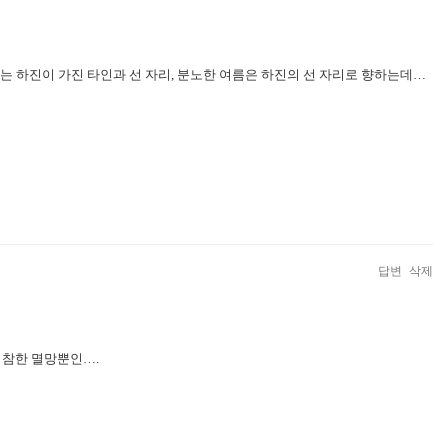
랑하는 하진이 가진 타인과 선 자리, 분노한 여름은 하진의 선 자리로 향하는데…
답변
삭제
처참한 멸망뿐인….